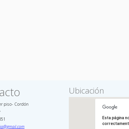
acto
Ubicación
er piso- Cordón
y
Esta página n
051
correctament
aria@gmail.com