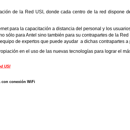
oración de la Red USI, dond
e cada centro
de la red dispone d
ernet para la capacitación a distancia del personal y los
usuario
 no sólo para Antel sino
tamb
ién para su
contrapartes de la Red
un equipo de expertos que puede ayudar a
dichas contrapartes a
propiación en el uso de las nuevas tecnologías para lograr el m
ed USI
ta con conexión WiFi