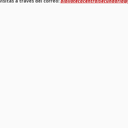
isitas a través del correo:
bibliotecacentralsecundaria