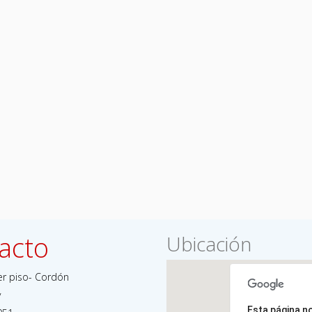
acto
Ubicación
er piso- Cordón
y
Esta página n