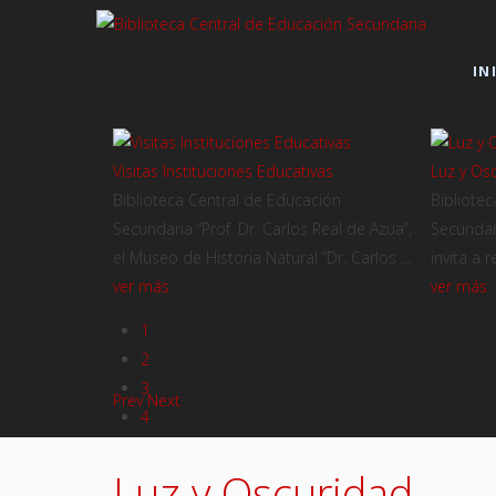
IN
Visitas Instituciones Educativas
Luz y Os
ima y
Biblioteca Central de Educación
Bibliote
Secundaria “Prof. Dr. Carlos Real de Azúa”,
Secundari
len 81 años
el Museo de Historia Natural “Dr. Carlos ...
invita a r
os sobre
ver más
ver más
945) y
1
2
3
Prev
Next
4
Luz y Oscuridad