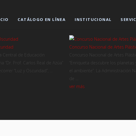
ICIO
CATÁLOGO EN LÍNEA
INSTITUCIONAL
SERVI
curidad
Concurso Nacional de Artes Plásti
ca Central de Educación
Concurso Nacional de Artes Plásti
a “Dr. Prof. Carlos Real de Azúa”
“Enriqueta descubre los planetas 
ecorrer “Luz y Oscuridad”, ...
el ambiente”. La Administración N
de ...
ver más